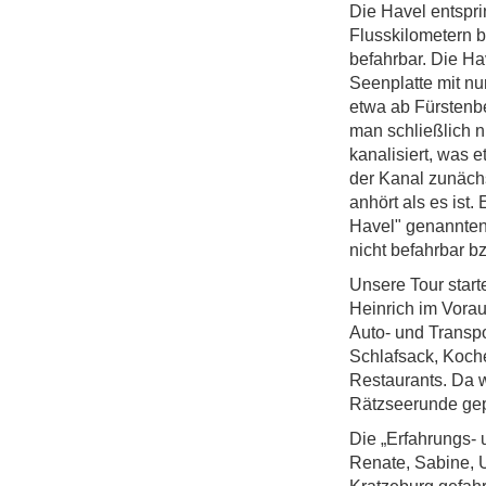
Die Havel entspr
Flusskilometern b
befahrbar. Die Ha
Seenplatte mit n
etwa ab Fürstenb
man schließlich n
kanalisiert, was 
der Kanal zunächs
anhört als es ist
Havel" genannten 
nicht befahrbar bz
Unsere Tour start
Heinrich im Vora
Auto- und Transpo
Schlafsack, Koche
Restaurants. Da w
Rätzseerunde gep
Die „Erfahrungs- 
Renate, Sabine, 