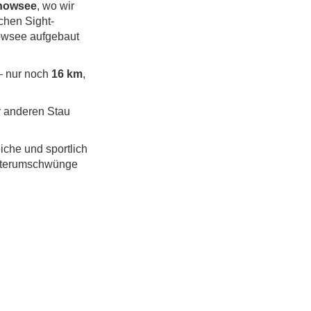
nowsee
, wo wir
schen Sight-
nowsee aufgebaut
 nur noch
16 km
,
r anderen Stau
che und sportlich
etterumschwünge