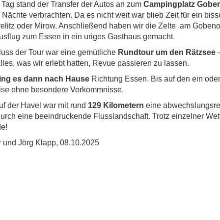
Tag stand der Transfer der Autos an zum
Campingplatz Gobe
 Nächte verbrachten. Da es nicht weit war blieb Zeit für ein bis
relitz oder Mirow. Anschließend haben wir die Zelte am Gobe
usflug zum Essen in ein uriges Gasthaus gemacht.
uss der Tour war eine gemütliche
Rundtour um den Rätzsee
–
lles, was wir erlebt hatten, Revue passieren zu lassen.
ging es dann nach Hause
Richtung Essen. Bis auf den ein ode
reise ohne besondere Vorkommnisse.
uf der Havel war mit rund
129 Kilometern
eine abwechslungsrei
durch eine beeindruckende Flusslandschaft. Trotz einzelner W
de!
 und Jörg Klapp, 08.10.2025