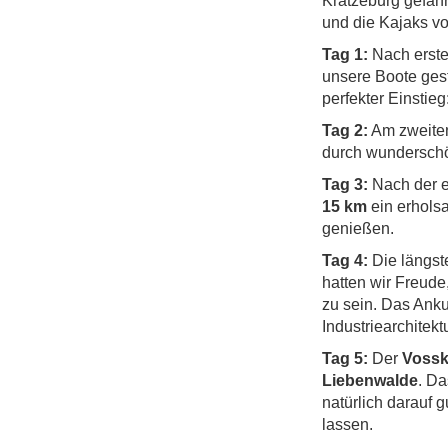
Kratzeburg gefah
und die Kajaks vor
Tag 1:
Nach erste
unsere Boote ges
perfekter Einstie
Tag 2:
Am zweiten
durch wunderschö
Tag 3:
Nach der e
15 km
ein erholsa
genießen.
Tag 4:
Die längst
hatten wir Freude
zu sein. Das Anku
Industriearchitek
Tag 5:
Der
Vossk
Liebenwalde
. Da
natürlich darauf 
lassen.