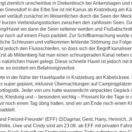
ingt ziemlich unscheinbar in Diekenbruch bei Ankershagen und
ei Gnevsdorf in die Elbe.Sie ist mit Kanus ab Kratzeburg am K
vel verläuft zunächst im Wesentlichen durch die Seen der Mec
ur kurzen Verbindungsstücken zwischen den zahllosen Seen. D
erg/Havel wo dann die Seen seltener werden und Flußabschnit
ur noch auf einem Fluss paddelt. Zur Schiffbarmachung wurde 
etliche Schleusen und vollkommen fehlende Strömung zur Folge h
t jedoch den Flussschleifen, so dass sich der Begriff kanalisier
. Erst ab Mildenberg hat man einen schnurgeraden Kanal neben d
natürlichen Havel gelegt. Diese schnelle Havel ist jedoch mit
w. es existiert ein Befahrungsverbot.
ete in der Nähe der Havelquelle in Kratzeburg am Käbelicksee. 
us super geplant, inklusive Übernachtungen auf Campingplätzen
rtlogistik. Jeder von uns hatte wasserdicht verpacktes Gepäck i
r, Kleidung und – besonders wichtig – Proviant für die Tage in 
ir noch einen Tag übrig hatten, sind wir am Ende noch einen Kla
addelt.
und Freizeit-Freunde“ (EFF)
😉
Dagmar, Gerd, Harry, Heinrich, J
Ulrike, Uwe und Cindy sind am 23.08. ab EFF mit privaten Fah