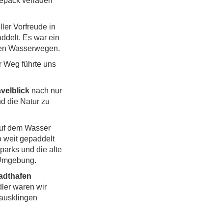
Gepäck verladen
ler Vorfreude in
ddelt. Es war ein
alen Wasserwegen.
r Weg führte uns
velblick
nach nur
nd die Natur zu
Auf dem Wasser
o weit gepaddelt
parks und die alte
n Umgebung.
adthafen
dler waren wir
 ausklingen