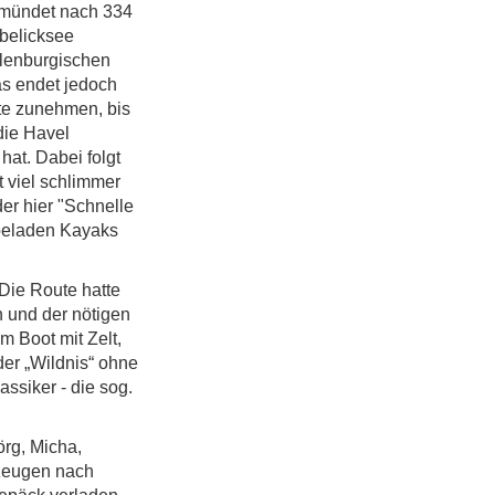
 mündet nach 334
äbelicksee
klenburgischen
as endet jedoch
te zunehmen, bis
die Havel
at. Dabei folgt
t viel schlimmer
er hier "Schnelle
 beladen Kayaks
Die Route hatte
 und der nötigen
m Boot mit Zelt,
der „Wildnis“ ohne
ssiker - die sog.
örg, Micha,
rzeugen nach