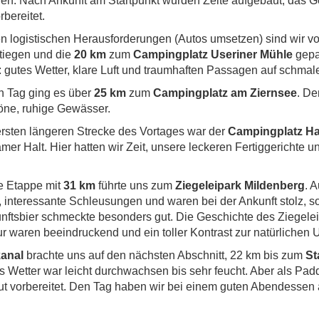
ren. Nach Ankunft am Startpunkt wurden Zelte aufgebaut, das 
bereitet.
n logistischen Herausforderungen (Autos umsetzen) sind wir vol
tiegen und die
20 km
zum
Campingplatz Useriner Mühle
gepa
g: gutes Wetter, klare Luft und traumhaften Passagen auf schm
 Tag ging es über
25 km
zum
Campingplatz am Ziernsee
. De
ne, ruhige Gewässer.
rsten längeren Strecke des Vortages war der
Campingplatz Ha
mer Halt. Hier hatten wir Zeit, unsere leckeren Fertiggerichte u
e Etappe mit
31 km
führte uns zum
Ziegeleipark Mildenberg
. 
, interessante Schleusungen und waren bei der Ankunft stolz, s
nftsbier schmeckte besonders gut. Die Geschichte des Ziegelei
tur waren beeindruckend und ein toller Kontrast zur natürliche
anal
brachte uns auf den nächsten Abschnitt, 22 km bis zum
St
s Wetter war leicht durchwachsen bis sehr feucht. Aber als Pad
gut vorbereitet. Den Tag haben wir bei einem guten Abendessen