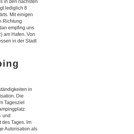
s in den nächsten
t lediglich 8
rts. Mit einigen
n Richtung
edan empfing uns
z) am Hafen. Von
ssen in der Stadt
ping
ständigkeiten in
isation. Die
em Tagesziel
Campingplatz
- und
t des Tages. Im
 Autorisation als