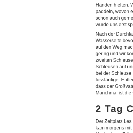
Händen hielten. W
paddeln, wovon er
schon auch gerne 
wurde uns erst spä
Nach der Durchfa
Wasserseite bevo
auf den Weg macht
gering und wir ko
zweiten Schleuse 
Schleusen auf uns
bei der Schleuse 
fussläufiger Entf
dass der Großvate
Manchmal ist die
2 Tag 
Der Zeltplatz Les
kam morgens mit 