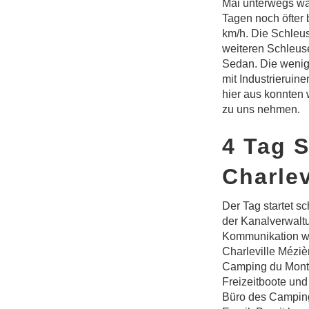
Mai unterwegs wa
Tagen noch öfter 
km/h. Die Schleus
weiteren Schleus
Sedan. Die wenig
mit Industrierui
hier aus konnten 
zu uns nehmen.
4 Tag 
Charlev
Der Tag startet s
der Kanalverwaltu
Kommunikation war
Charleville Méziè
Camping du Mont 
Freizeitboote und
Büro des Campingp