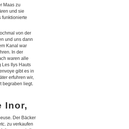
er Maas zu
ären und sie
funktionierte
nochmal von der
ten und uns dann
dem Kanal war
hren. In der
ach waren alle
 Les Ilys Hauts
envoye gibt es in
ter erfuhren wir,
 begraben liegt.
 Inor,
hleuse. Der Bäcker
tc. zu verkaufen