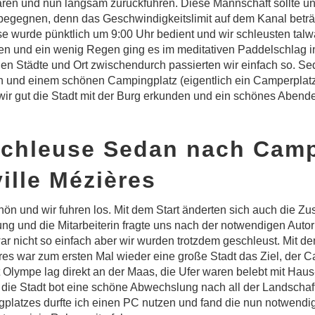
ren und nun langsam zurückfuhren. Diese Mannschaft sollte un
begegnen, denn das Geschwindigkeitslimit auf dem Kanal beträg
e wurde pünktlich um 9:00 Uhr bedient und wir schleusten talwä
en und ein wenig Regen ging es im meditativen Paddelschlag i
en Städte und Ort zwischendurch passierten wir einfach so. S
nen und einem schönen Campingplatz (eigentlich ein Camperplat
wir gut die Stadt mit der Burg erkunden und ein schönes Abende
Schleuse Sedan nach Cam
ille Mézières
chön und wir fuhren los. Mit dem Start änderten sich auch die Zu
ng und die Mitarbeiterin fragte uns nach der notwendigen Autor
 nicht so einfach aber wir wurden trotzdem geschleust. Mit d
res war zum ersten Mal wieder eine große Stadt das Ziel, der 
Olympe lag direkt an der Maas, die Ufer waren belebt mit Haus
 die Stadt bot eine schöne Abwechslung nach all der Landschaf
latzes durfte ich einen PC nutzen und fand die nun notwendige