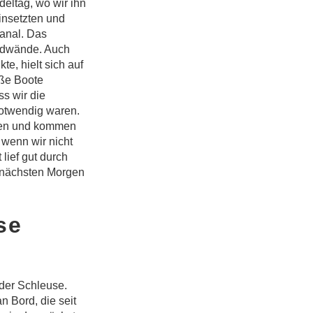
eltag, wo wir ihn
insetzten und
Kanal. Das
undwände. Auch
te, hielt sich auf
oße Boote
ss wir die
notwendig waren.
ufen und kommen
 wenn wir nicht
lief gut durch
n nächsten Morgen
se
 der Schleuse.
n Bord, die seit