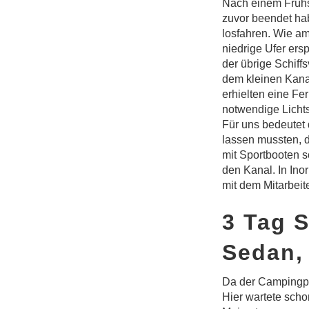
Nach einem Frühs
zuvor beendet ha
losfahren. Wie am
niedrige Ufer ers
der übrige Schiffs
dem kleinen Kanal
erhielten eine Fe
notwendige Lichts
Für uns bedeutet 
lassen mussten, d
mit Sportbooten 
den Kanal. In Ino
mit dem Mitarbeit
3 Tag 
Sedan,
Da der Campingpla
Hier wartete scho