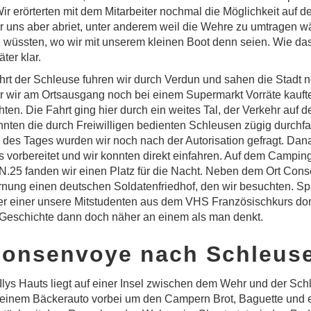
ir erörterten mit dem Mitarbeiter nochmal die Möglichkeit auf d
 uns aber abriet, unter anderem weil die Wehre zu umtragen w
wüssten, wo wir mit unserem kleinen Boot denn seien. Wie das 
ter klar.
hrt der Schleuse fuhren wir durch Verdun und sahen die Stadt 
r wir am Ortsausgang noch bei einem Supermarkt Vorräte kauf
en. Die Fahrt ging hier durch ein weites Tal, der Verkehr auf 
nnten die durch Freiwilligen bedienten Schleusen zügig durchfa
des Tages wurden wir noch nach der Autorisation gefragt. Dan
 vorbereitet und wir konnten direkt einfahren. Auf dem Camping
N.25 fanden wir einen Platz für die Nacht. Neben dem Ort Cons
ernung einen deutschen Soldatenfriedhof, den wir besuchten. Spä
r einer unsere Mitstudenten aus dem VHS Französischkurs dort
 Geschichte dann doch näher an einem als man denkt.
Consenvoye nach Schleuse
 Ilys Hauts liegt auf einer Insel zwischen dem Wehr und der Sc
einem Bäckerauto vorbei um den Campern Brot, Baguette und e