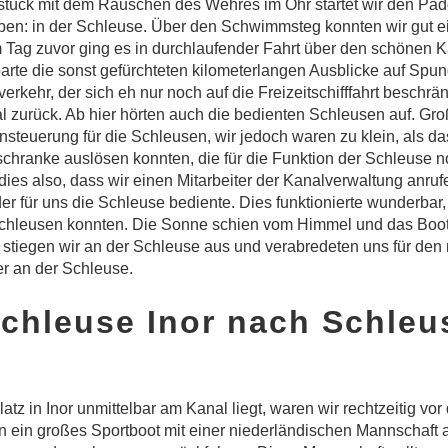
tück mit dem Rauschen des Wehres im Ohr startet wir den Padd
ben: in der Schleuse. Über den Schwimmsteg konnten wir gut e
 Tag zuvor ging es in durchlaufender Fahrt über den schönen 
parte die sonst gefürchteten kilometerlangen Ausblicke auf Sp
verkehr, der sich eh nur noch auf die Freizeitschifffahrt beschränk
 zurück. Ab hier hörten auch die bedienten Schleusen auf. Gr
rnsteuerung für die Schleusen, wir jedoch waren zu klein, als da
chranke auslösen konnten, die für die Funktion der Schleuse 
dies also, dass wir einen Mitarbeiter der Kanalverwaltung anr
er für uns die Schleuse bediente. Dies funktionierte wunderbar,
schleusen konnten. Die Sonne schien vom Himmel und das Boot 
r stiegen wir an der Schleuse aus und verabredeten uns für de
er an der Schleuse.
Schleuse Inor nach Schleu
tz in Inor unmittelbar am Kanal liegt, waren wir rechtzeitig vor
n ein großes Sportboot mit einer niederländischen Mannschaft a