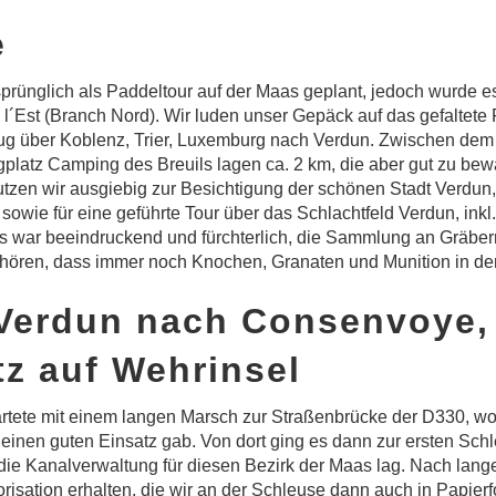
e
prünglich als Paddeltour auf der Maas geplant, jedoch wurde e
l´Est (Branch Nord). Wir luden unser Gepäck auf das gefaltete 
Zug über Koblenz, Trier, Luxemburg nach Verdun. Zwischen de
latz Camping des Breuils lagen ca. 2 km, die aber gut zu bew
tzen wir ausgiebig zur Besichtigung der schönen Stadt Verdun,
owie für eine geführte Tour über das Schlachtfeld Verdun, inkl
s war beeindruckend und fürchterlich, die Sammlung an Gräbe
hören, dass immer noch Knochen, Granaten und Munition in der
 Verdun nach Consenvoye,
tz auf Wehrinsel
artete mit einem langen Marsch zur Straßenbrücke der D330, w
 einen guten Einsatz gab. Von dort ging es dann zur ersten Sch
die Kanalverwaltung für diesen Bezirk der Maas lag. Nach lang
torisation erhalten, die wir an der Schleuse dann auch in Papier