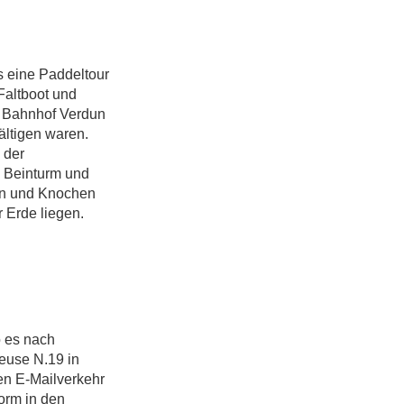
s eine Paddeltour
Faltboot und
m Bahnhof Verdun
ältigen waren.
 der
. Beinturm und
rn und Knochen
 Erde liegen.
o es nach
leuse N.19 in
en E-Mailverkehr
form in den